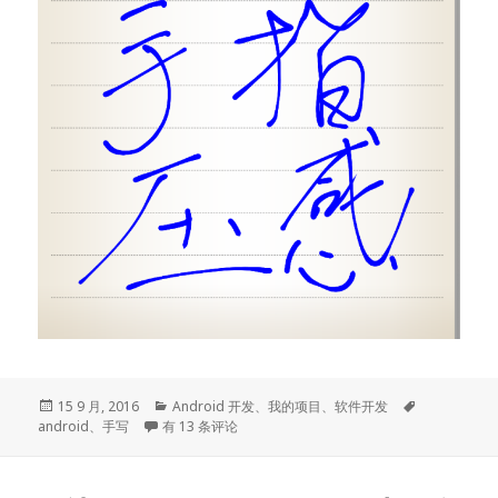
发
分
标
15 9 月, 2016
Android 开发
、
我的项目
、
软件开发
布
Android 原笔迹手写实现普通触摸屏的压感笔锋效果
类
签
android
、
手写
有 13 条评论
于