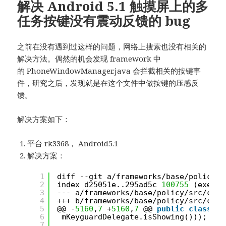
解决 Android 5.1 触摸屏上的多
任务按键没有震动反馈的 bug
之前在没有遇到过这样的问题，网络上搜索也没有相关的
解决方法。偶然的机会发现 framework 中
的 PhoneWindowManager.java 会拦截相关的按键事
件，研究之后，发现就是在这个文件中做按键的压感反
馈。
解决方案如下：
平台 rk3368， Android5.1
解决方案：
1
diff --git a/frameworks/base/policy/s
2
index d25051e..295ad5c 
100755
(execut
3
--- a/frameworks/base/policy/src/com/
4
+++ b/frameworks/base/policy/src/com/
5
@@ -
5160
,
7
+
5160
,
7
@@ 
public
class
Ph
6
mKeyguardDelegate.isShowing()));
7