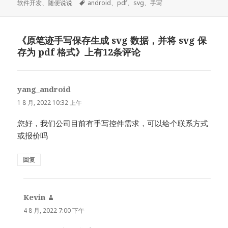
布
者
标
类
软件开发
、
随便说说
android
、
pdf
、
svg
、
手写
于
签
《原笔迹手写保存生成 svg 数据，并将 svg 保
存为 pdf 格式》上有12条评论
yang_android
说
道：
1 8 月, 2022 10:32 上午
您好，我们公司目前有手写控件需求，可以给个联系方式
或报价吗
回复
Kevin
说
道：
4 8 月, 2022 7:00 下午