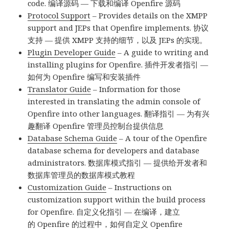
code. 编译源码 — 下载和编译 Openfire 源码
Protocol Support
– Provides details on the XMPP
support and JEPs that Openfire implements. 协议
支持 — 提供 XMPP 支持的细节，以及 JEPs 的实现。
Plugin Developer Guide
– A guide to writing and
installing plugins for Openfire. 插件开发者指引 —
如何为 Openfire 编写和安装插件
Translator Guide
– Information for those
interested in translating the admin console of
Openfire into other languages. 翻译指引 — 为有兴
趣翻译 Openfire 管理员控制台提供信息
Database Schema Guide
– A tour of the Openfire
database schema for developers and database
administrators. 数据库模式指引 — 提供给开发者和
数据库管理员的数据库模式教程
Customization Guide
– Instructions on
customization support within the build process
for Openfire. 自定义化指引 — 在编译，建立
的 Openfire 的过程中，如何自定义 Openfire