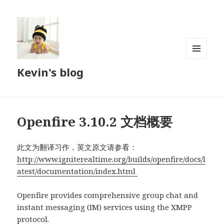
菜单和
Kevin's blog
挂件
Openfire 3.10.2 文档概要
此文为翻译习作，英文原文请参看：
http://www.igniterealtime.org/builds/openfire/docs/l
atest/documentation/index.html
Openfire provides comprehensive group chat and
instant messaging (IM) services using the XMPP
protocol.