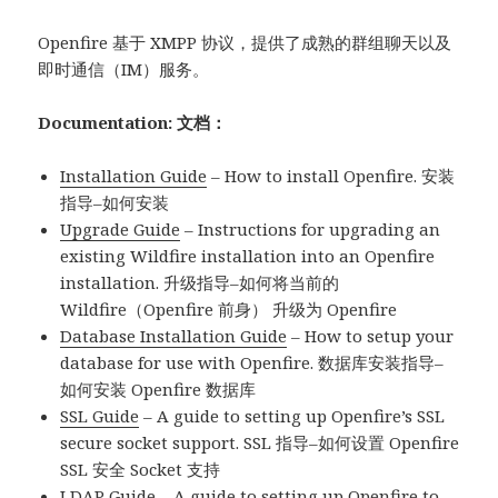
Openfire 基于 XMPP 协议，提供了成熟的群组聊天以及
即时通信（IM）服务。
Documentation: 文档：
Installation Guide
– How to install Openfire. 安装
指导–如何安装
Upgrade Guide
– Instructions for upgrading an
existing Wildfire installation into an Openfire
installation. 升级指导–如何将当前的
Wildfire（Openfire 前身） 升级为 Openfire
Database Installation Guide
– How to setup your
database for use with Openfire. 数据库安装指导–
如何安装 Openfire 数据库
SSL Guide
– A guide to setting up Openfire’s SSL
secure socket support. SSL 指导–如何设置 Openfire
SSL 安全 Socket 支持
LDAP Guide
– A guide to setting up Openfire to