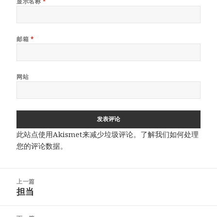
显示名称
*
邮箱
*
网站
此站点使用Akismet来减少垃圾评论。
了解我们如何处理
您的评论数据
。
文
上一篇
章
担当
上
导
篇
航
文