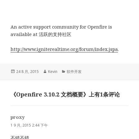
An active support community for Openfire is
available at 活跃的支持社区
http://www.igniterealtime.org/forum/index.jspa
.
发
作
分
24 8 月, 2015
Kevin
软件开发
布
者
类
于
《Openfire 3.10.2 文档概要》上有1条评论
proxy
说
道：
1 9 月, 2015 2:44 下午
不错不错。