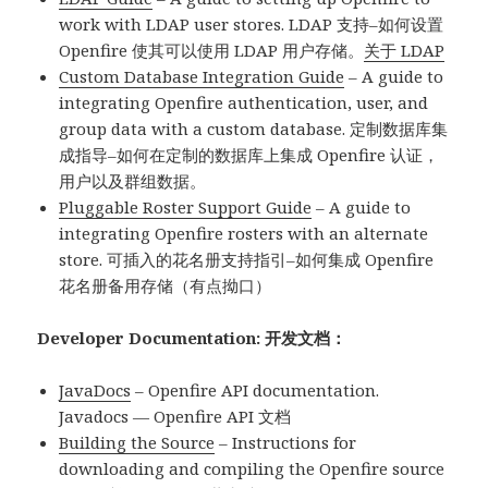
work with LDAP user stores. LDAP 支持–如何设置
Openfire 使其可以使用 LDAP 用户存储。
关于 LDAP
Custom Database Integration Guide
– A guide to
integrating Openfire authentication, user, and
group data with a custom database. 定制数据库集
成指导–如何在定制的数据库上集成 Openfire 认证，
用户以及群组数据。
Pluggable Roster Support Guide
– A guide to
integrating Openfire rosters with an alternate
store. 可插入的花名册支持指引–如何集成 Openfire
花名册备用存储（有点拗口）
Developer Documentation: 开发文档：
JavaDocs
– Openfire API documentation.
Javadocs — Openfire API 文档
Building the Source
– Instructions for
downloading and compiling the Openfire source